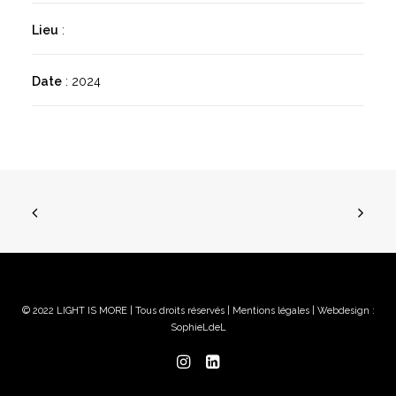
Lieu
:
Date
: 2024
© 2022 LIGHT IS MORE | Tous droits réservés |
Mentions légales
| Webdesign :
SophieLdeL