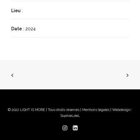
Lieu
:
Date
: 2024
© 2022 LIGHT IS MORE | Tous droits réservés |
Mentions légales
| Webdesign :
SophieLdeL