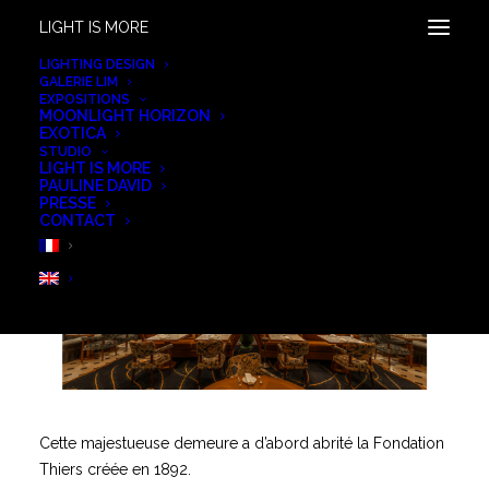
LIGHT IS MORE
LIGHTING DESIGN
GALERIE LIM
EXPOSITIONS
HOTEL SAINT JAMES
MOONLIGHT HORIZON
EXOTICA
STUDIO
LIGHT IS MORE
PAULINE DAVID
PRESSE
CONTACT
Cette majestueuse demeure a d’abord abrité la Fondation
Thiers créée en 1892.