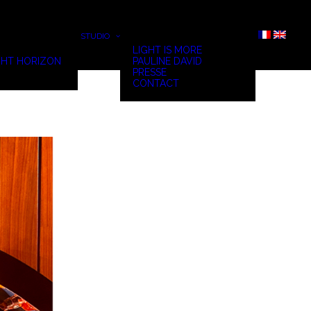
STUDIO
LIGHT IS MORE
HT HORIZON
PAULINE DAVID
PRESSE
CONTACT