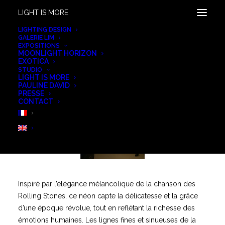
LIGHT IS MORE
LIGHTING DESIGN
GALERIE LIM
EXPOSITIONS
LADY JANE
MOONLIGHT HORIZON
EXOTICA
STUDIO
LIGHT IS MORE
PAULINE DAVID
PRESSE
CONTACT
Inspiré par l’élégance mélancolique de la chanson des
Rolling Stones, ce néon capte la délicatesse et la grâce
d’une époque révolue, tout en reflétant la richesse des
émotions humaines. Les lignes fines et sinueuses de la