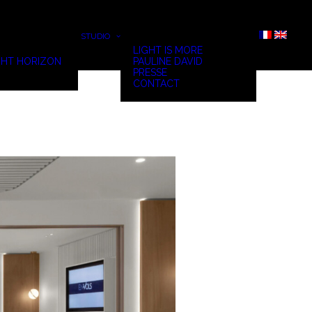
STUDIO
LIGHT IS MORE
HT HORIZON
PAULINE DAVID
PRESSE
CONTACT